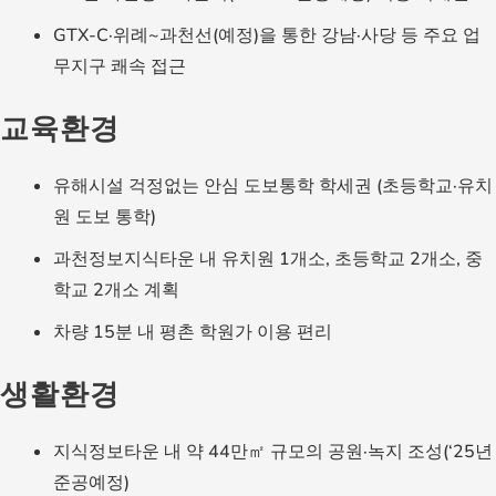
GTX-C·위례~과천선(예정)을 통한 강남·사당 등 주요 업
무지구 쾌속 접근
교육환경
유해시설 걱정없는 안심 도보통학 학세권 (초등학교·유치
원 도보 통학)
과천정보지식타운 내 유치원 1개소, 초등학교 2개소, 중
학교 2개소 계획
차량 15분 내 평촌 학원가 이용 편리
생활환경
지식정보타운 내 약 44만㎡ 규모의 공원·녹지 조성(‘25년
준공예정)