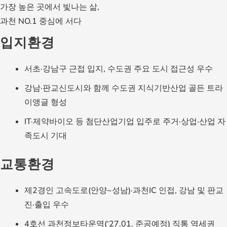
가장 높은 곳에서 빛나는 삶,
과천 NO.1 중심에 서다
입지환경
서초·강남구 근접 입지, 수도권 주요 도시 접근성 우수
강남·판교신도시와 함께 수도권 지식기반산업 골든 트라
이앵글 형성
IT·제약바이오 등 첨단산업기업 입주로 주거·상업·산업 자
족도시 기대
교통환경
제2경인 고속도로(안양~성남)·과천IC 인접, 강남 및 판교
진·출입 우수
4호선 과천정보타운역(‘27.01. 준공예정) 직통 역세권