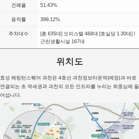
건폐율
51.43%
용적률
399.12%
주차대수
[총 635대] 오피스텔 468대 [호실당 1.30대] /
근린생활시설 167대
위치도
효성 해링턴스퀘어 과천은 4호선 과천정보타운역(예정)과 바로
연결되는 초 역세권과 과천의 모든 인프라를 누리는 최중심에 들
어섭니다.