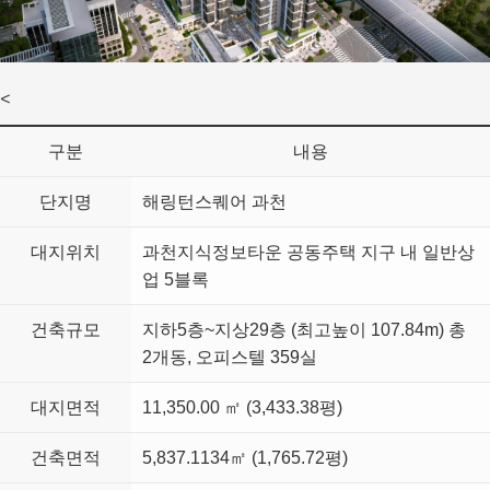
<
구분
내용
단지명
해링턴스퀘어 과천
대지위치
과천지식정보타운 공동주택 지구 내 일반상
업 5블록
건축규모
지하5층~지상29층 (최고높이 107.84m) 총
2개동, 오피스텔 359실
대지면적
11,350.00 ㎡ (3,433.38평)
건축면적
5,837.1134㎡ (1,765.72평)